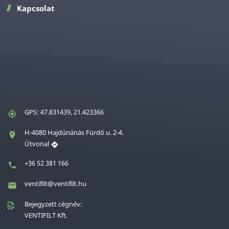
Kapcsolat
GPS: 47.831439, 21.423366
H-4080 Hajdúnánás Fürdő u. 2-4.
Útvonal
+36 52 381 166
ventifilt@ventifilt.hu
Bejegyzett cégnév:
VENTIFILT Kft.