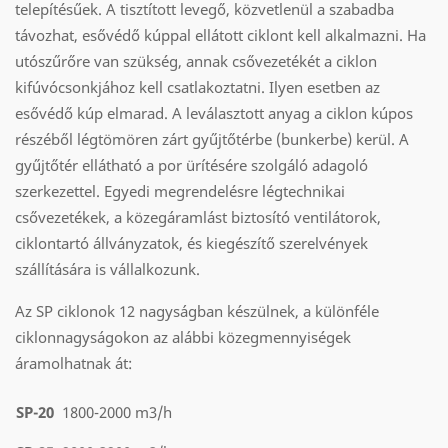
telepítésűek. A tisztított levegő, közvetlenül a szabadba
távozhat, esővédő kúppal ellátott ciklont kell alkalmazni. Ha
utószűrőre van szükség, annak csővezetékét a ciklon
kifúvócsonkjához kell csatlakoztatni. Ilyen esetben az
esővédő kúp elmarad. A leválasztott anyag a ciklon kúpos
részéből légtömören zárt gyűjtőtérbe (bunkerbe) kerül. A
gyűjtőtér ellátható a por ürítésére szolgáló adagoló
szerkezettel. Egyedi megrendelésre légtechnikai
csővezetékek, a közegáramlást biztosító ventilátorok,
ciklontartó állványzatok, és kiegészítő szerelvények
szállítására is vállalkozunk.
Az SP ciklonok 12 nagyságban készülnek, a különféle
ciklonnagyságokon az alábbi közegmennyiségek
áramolhatnak át:
SP-20
1800-2000 m3/h