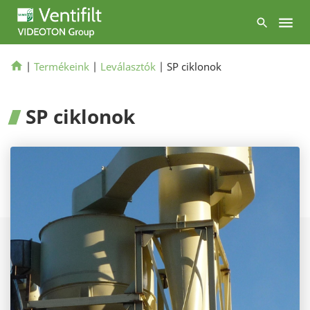
|
Termékeink
|
Leválasztók
|
SP ciklonok
SP ciklonok