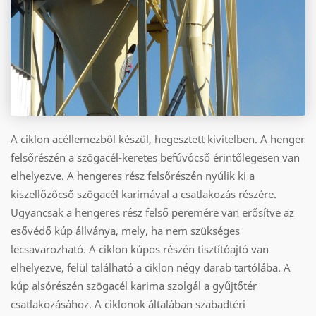
A ciklon acéllemezből készül, hegesztett kivitelben. A henger
felsőrészén a szögacél-keretes befúvócső érintőlegesen van
elhelyezve. A hengeres rész felsőrészén nyúlik ki a
kiszellőzőcső szögacél karimával a csatlakozás részére.
Ugyancsak a hengeres rész felső peremére van erősítve az
esővédő kúp állványa, mely, ha nem szükséges
lecsavarozható. A ciklon kúpos részén tisztítóajtó van
elhelyezve, felül található a ciklon négy darab tartólába. A
kúp alsórészén szögacél karima szolgál a gyűjtőtér
csatlakozásához. A ciklonok általában szabadtéri